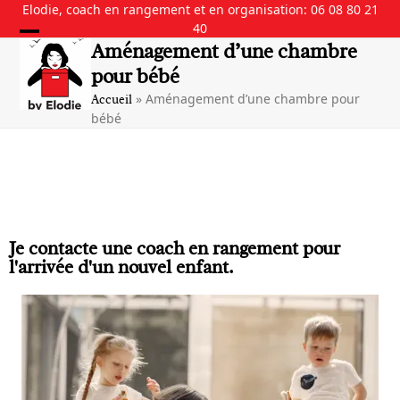
Skip
Elodie, coach en rangement et en organisation: 06 08 80 21
to
40
content
Aménagement d’une chambre
pour bébé
»
Aménagement d’une chambre pour
Accueil
bébé
Je contacte une
coach en rangement
pour
l'arrivée d'un nouvel enfant.