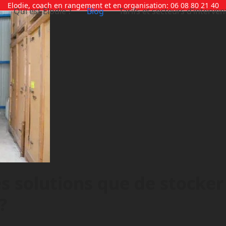
Elodie, coach en rangement et en organisation: 06 08 80 21 40
Qui est Elodie ?
Blog
Tarifs et secteurs d’interven
es solutions que de stocke
?