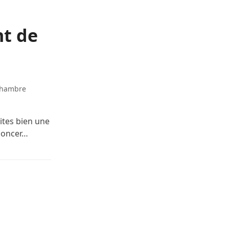
nt de
chambre
ites bien une
nnoncer…