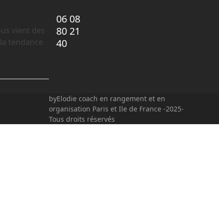
06 08
80 21
ous vient des
 la tendance
40
byElodie coach en rangement et en
organisation Paris et Ile de France -2025-
Tous droits réservés