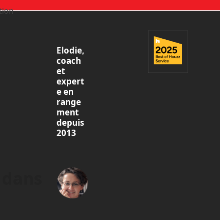
tion
Elodie,
coach
et
expert
e en
range
ment
depuis
2013
r dans