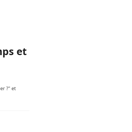
mps et
er ?" et
…