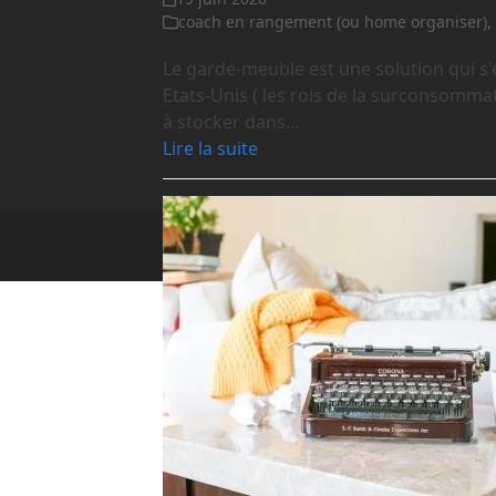
coach en rangement (ou home organiser)
Le garde-meuble est une solution qui s'
Etats-Unis ( les rois de la surconsommat
à stocker dans…
Lire la suite