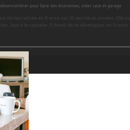
,
désencombrer pour faire des économies
,
vider cave et garage
est démocratisée en France ces 30 dernières années. Elle n
ion, faut-il le rappeler ?) Avant de se développer en France,