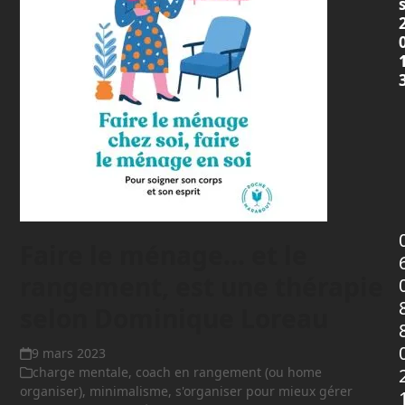
Faire le ménage… et le
rangement, est une thérapie
selon Dominique Loreau
9 mars 2023
charge mentale
,
coach en rangement (ou home
organiser)
,
minimalisme
,
s'organiser pour mieux gérer