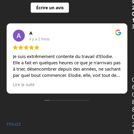
Écrire un avis
A
il y a 2 mois
Je suis extrêmement contente du travail d'Elodie.
Elle a fait en quelques heures ce que je n'arrivais pas
à trier, désencombrer depuis des années, ne sachant
par quel bout commencer. Elodie, elle, voit tout de
suite comment et où ranger. Elle fait tout cela avec
Lire la suite
une vitesse déconcertante, elle se souvient des
objets ou des boîtes qu'elle a vu une ou deux heures
plus tôt et qui sont à l'étage du dessus, et elle va les
rassembler. On peut se sentir un peu gêné mais
Elodie met tout de suite très à l'aise, elle est
bienveillante , elle est très à l'écoute, elle a été à
Houzz
mon rythme : pendant que je triais les affaires à
donner par exemple, elle , de son côté attaque le