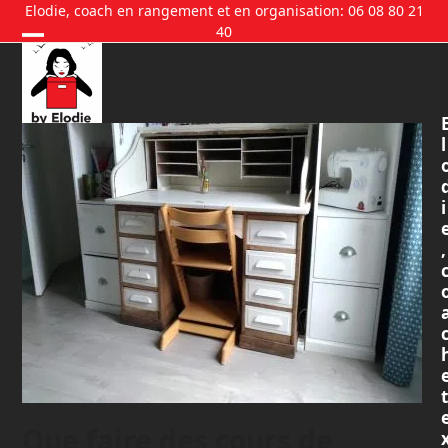
Skip
Elodie, coach en rangement et en organisation: 06 08 80 21
40
to
content
l
i
,
t
Que faire des cours de