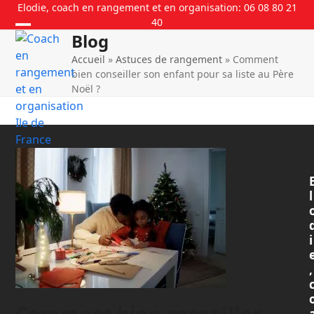
Skip
Elodie, coach en rangement et en organisation: 06 08 80 21
40
to
Blog
content
Accueil
»
Astuces de rangement
»
Comment
bien conseiller son enfant pour sa liste au Père
Noël ?
l
i
,