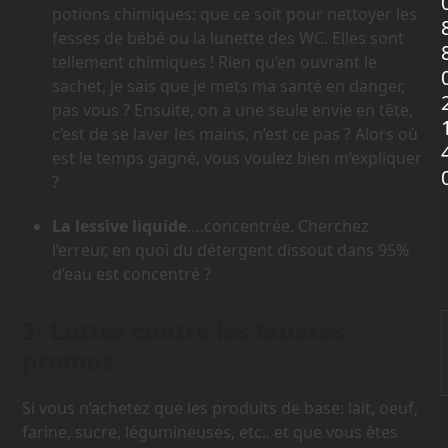
potions chimiques: que ce soit pour nettoyer les
fesses de bébé ou la lunette des WC. Elles sont
tellement chimiques ! Rien qu’en ouvrant le
sachet, je sais que je mets ma santé en danger,
pas vous ? Ensuite, on a une seule envie en tête,
c’est de se laver les mains, n’est ce pas ? Alors où
est le temps gagné, vous voulez bien m’expliquer
?
La lessive liquide
….concentrée. Cherchez
l’erreur, en quoi du détergent dissout dans 95%
d’eau est concentré ?
3- Luttez contre les fausses
promos
Si vous n’achetez que les produits de base: lait, oeuf,
farine, sucre, légumineuses, etc.. et que vous êtes