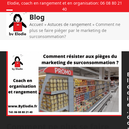
Skip
Elodie, coach en rangement et en organisation: 06 08 80 21
40
to
Blog
content
Accueil
»
Astuces de rangement
»
Comment ne
plus se faire piéger par le marketing de
surconsommation?
l
i
,
Comment ne plus se faire