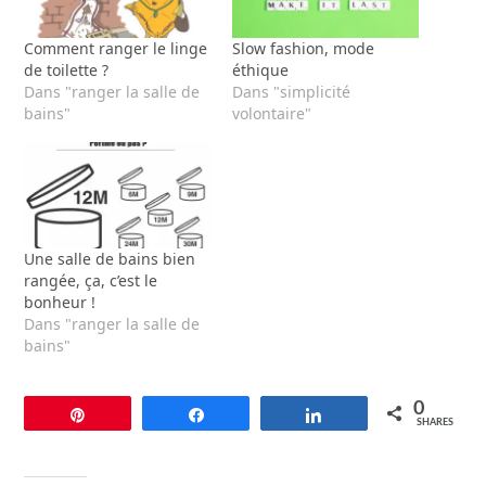
Comment ranger le linge
Slow fashion, mode
de toilette ?
éthique
Dans "ranger la salle de
Dans "simplicité
bains"
volontaire"
Une salle de bains bien
rangée, ça, c’est le
bonheur !
Dans "ranger la salle de
bains"
0
Pin
Share
Share
SHARES