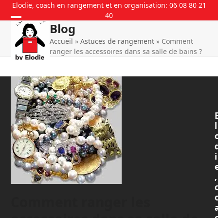
Skip
Elodie, coach en rangement et en organisation: 06 08 80 21
40
to
Blog
content
Accueil
»
Astuces de rangement
»
Comment
ranger les accessoires dans sa salle de bains ?
l
i
,
Comment ranger les