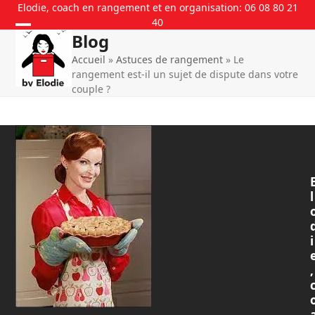
Skip
Elodie, coach en rangement et en organisation: 06 08 80 21
40
to
Blog
content
Accueil
»
Astuces de rangement
»
Le
rangement est-il un sujet de dispute dans votre
couple ?
l
i
,