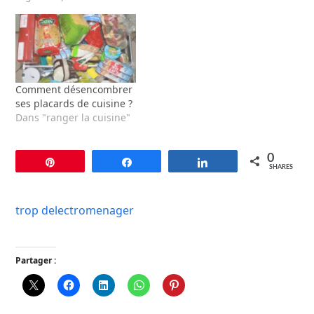
Comment désencombrer
ses placards de cuisine ?
Dans "ranger la cuisine"
0
Pin
Share
Share
SHARES
trop delectromenager
Partager :