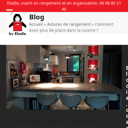
Skip
Elodie, coach en rangement et en organisation: 06 08 80 21
40
to
Blog
content
Accueil
»
Astuces de rangement
»
Comment
avoir plus de place dans la cuisine ?
l
i
,
Comment avoir plus de