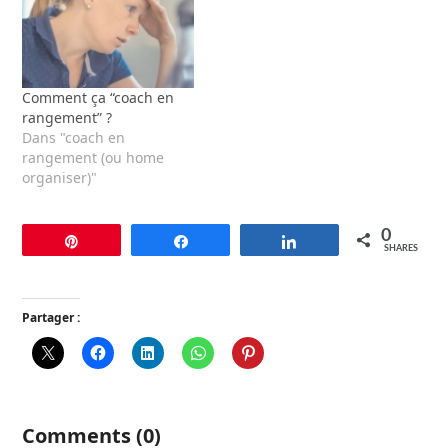
Comment ça “coach en
rangement” ?
Dans "coach en
rangement (ou home
organiser)"
0
Pin
Share
Share
SHARES
Partager :
Comments (0)