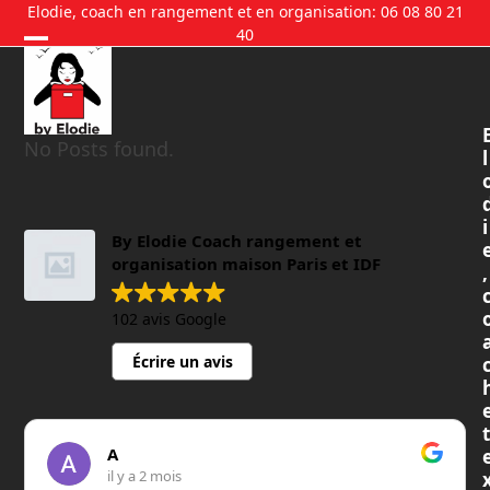
Skip
Elodie, coach en rangement et en organisation: 06 08 80 21
40
to
content
No Posts found.
l
i
By Elodie Coach rangement et
organisation maison Paris et IDF
,
102 avis Google
Écrire un avis
t
A
il y a 2 mois