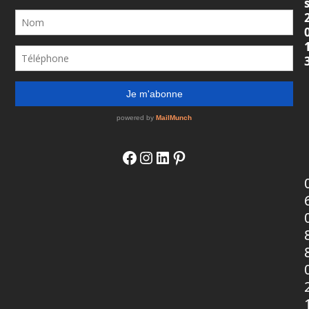
Merci également aux personnes qui ont laissé un
avis sur Google ou un témoignage sur le site
d'Elodie : je me suis reconnue dans ces témoignages
et je me suis dit, comme tant d'autres personnes :
mais pourquoi je n'ai pas fait appel à Élodie PLUS
TÔT !?!!
Cela fait tellement de bien après !!!
J'ai retrouvé des choses au fond d'une étagère que
j'avais oubliées !
Et surtout quel plaisir en fin de journée !