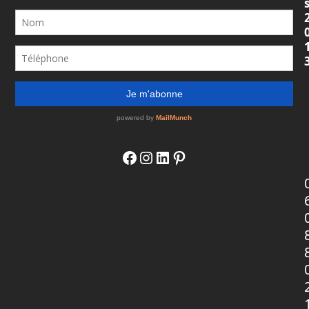
Merci également aux personnes qui ont laissé un
avis sur Google ou un témoignage sur le site
d'Elodie : je me suis reconnue dans ces témoignages
et je me suis dit, comme tant d'autres personnes :
mais pourquoi je n'ai pas fait appel à Élodie PLUS
TÔT !?!!
Cela fait tellement de bien après !!!
J'ai retrouvé des choses au fond d'une étagère que
j'avais oubliées !
Et surtout quel plaisir en fin de journée !