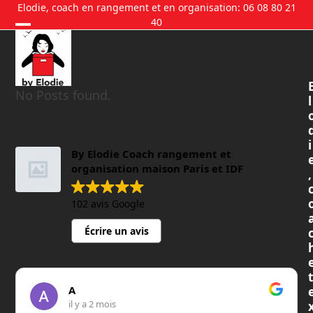
Skip
Elodie, coach en rangement et en organisation: 06 08 80 21
40
to
content
No Posts found.
l
i
By Elodie Coach rangement et
organisation maison Paris et IDF
,
102 avis Google
Écrire un avis
t
A
il y a 2 mois