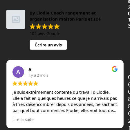
By Elodie Coach rangement et
organisation maison Paris et IDF
102 avis Google
Écrire un avis
A
il y a 2 mois
Je suis extrêmement contente du travail d'Elodie.
Elle a fait en quelques heures ce que je n'arrivais pas
à trier, désencombrer depuis des années, ne sachant
par quel bout commencer. Elodie, elle, voit tout de
suite comment et où ranger. Elle fait tout cela avec
Lire la suite
une vitesse déconcertante, elle se souvient des
objets ou des boîtes qu'elle a vu une ou deux heures