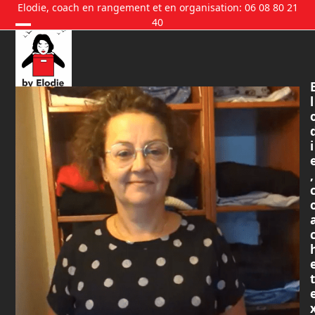
Skip
Elodie, coach en rangement et en organisation: 06 08 80 21
40
to
content
l
i
,
t