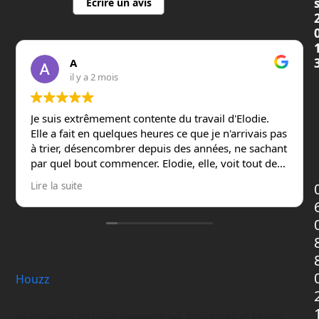
Écrire un avis
A
il y a 2 mois
Je suis extrêmement contente du travail d'Elodie.
Elle a fait en quelques heures ce que je n'arrivais pas
à trier, désencombrer depuis des années, ne sachant
par quel bout commencer. Elodie, elle, voit tout de
suite comment et où ranger. Elle fait tout cela avec
Lire la suite
une vitesse déconcertante, elle se souvient des
objets ou des boîtes qu'elle a vu une ou deux heures
plus tôt et qui sont à l'étage du dessus, et elle va les
rassembler. On peut se sentir un peu gêné mais
Elodie met tout de suite très à l'aise, elle est
bienveillante , elle est très à l'écoute, elle a été à
Houzz
mon rythme : pendant que je triais les affaires à
donner par exemple, elle , de son côté attaque le
placard à côté.