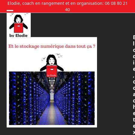
Skip
Elodie, coach en rangement et en organisation: 06 08 80 21
40
to
content
l
i
,
t