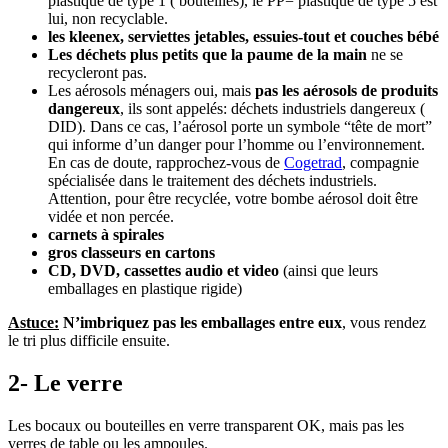
plastique de type 1 ( bouteilles), le PP= plastique de type 5 est
lui, non recyclable.
les kleenex, serviettes jetables, essuies-tout et couches bébé
Les déchets plus petits que la paume de la main
ne se
recycleront pas.
Les aérosols ménagers oui, mais
pas les aérosols de produits
dangereux
, ils sont appelés: déchets industriels dangereux (
DID). Dans ce cas, l’aérosol porte un symbole “tête de mort”
qui informe d’un danger pour l’homme ou l’environnement.
En cas de doute, rapprochez-vous de
Cogetrad
, compagnie
spécialisée dans le traitement des déchets industriels.
Attention, pour être recyclée, votre bombe aérosol doit être
vidée et non percée.
carnets à spirales
gros classeurs en cartons
CD, DVD, cassettes audio et video
(ainsi que leurs
emballages en plastique rigide)
Ast
uce:
N’imbriquez pas les emballages entre eux
, vous rendez
le tri plus difficile ensuite.
2- Le verre
Les bocaux ou bouteilles en verre transparent OK, mais pas les
verres de table ou les ampoules.