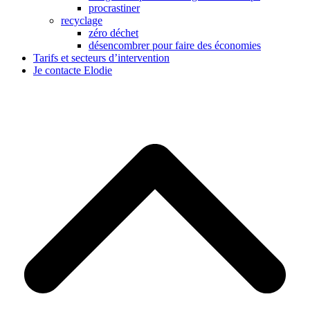
procrastiner
recyclage
zéro déchet
désencombrer pour faire des économies
Tarifs et secteurs d’intervention
Je contacte Elodie
B
T
T