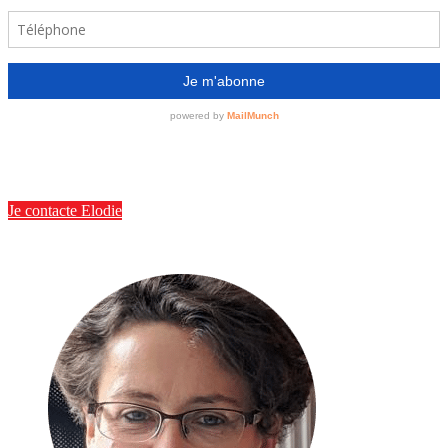
Facebook
Instagram
LinkedIn
Pinterest
Je contacte Elodie
Elodie, coach et experte en rangement depuis 2013