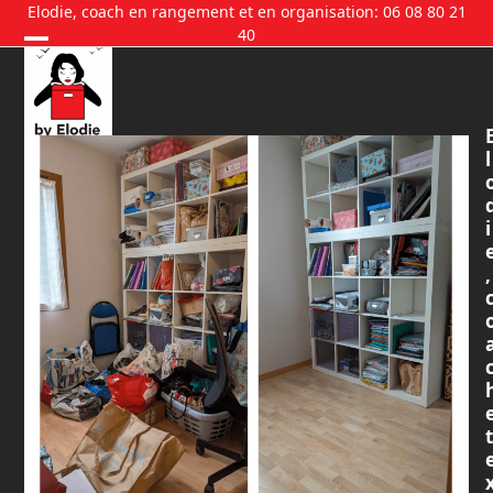
Skip
Elodie, coach en rangement et en organisation: 06 08 80 21
40
to
content
l
i
,
t